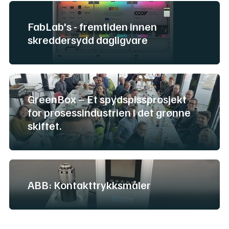
FabLab's - fremtiden innen
skreddersydd dagligvare
GreenBox – Et spydspissprosjekt
for prosessindustrien i det grønne
skiftet.
ABB: Kontakttrykksmåler