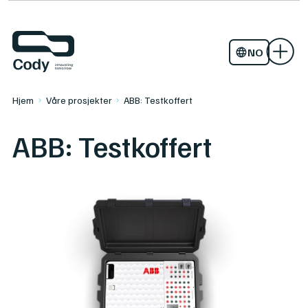
Studier og forprosjekter
Aktuelt
Kontakt oss
TITAAN
NO
EN
Hjem
Våre prosjekter
ABB: Testkoffert
ABB: Testkoffert