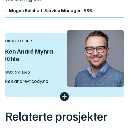
– Magne Reinholt, Service Manager i ABB.
DAGLIG LEDER
Ken André Myhra
Kihle
992 24 842
ken.andre@cody.no
Ken André har en master i kybernetikk fra NTNU og
har erfaring med programmering, automasjon,
kontrollsystemer og kvalitetsledelse. Siden 2019 har
han vært vår daglige leder.
Relaterte prosjekter