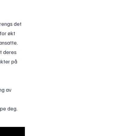
trengs det
for økt
ansatte.
t deres
ukter på
ng av
lpe deg.