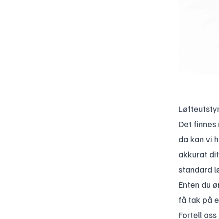
Løfteutsty
Det finnes
da kan vi 
akkurat di
standard lø
Enten du ø
få tak på e
Fortell oss