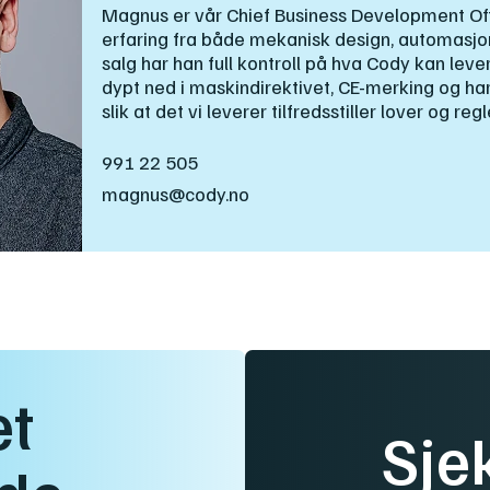
Magnus er vår Chief Business Development Off
erfaring fra både mekanisk design, automasjon
salg har han full kontroll på hva Cody kan lev
dypt ned i maskindirektivet, CE-merking og h
slik at det vi leverer tilfredsstiller lover og regl
991 22 505
magnus@cody.no
et
Sje