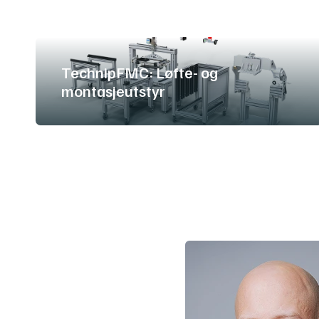
TechnipFMC: Løfte- og
montasjeutstyr