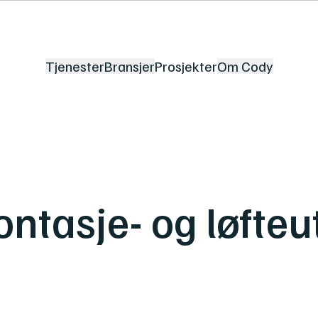
Tjenester
Bransjer
Prosjekter
Om Cody
tasje- og løfteuts