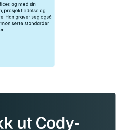
icer, og med sin
, prosjektledelse og
ere. Han graver seg også
armoniserte standarder
er.
kk ut Cody-