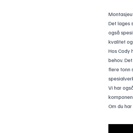
Montasjeu
Det lages 
også spesi
kvalitet o
Hos Cody h
behov. Det
flere tonn 
spesialver
Vi har ogs
komponent
Om du har b