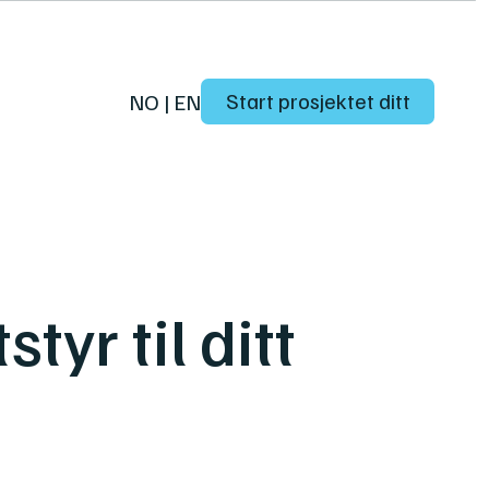
Start prosjektet ditt
NO
|
EN
tyr til ditt