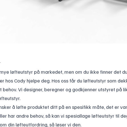
r
 mye løfteutstyr på markedet, men om du ikke finner det du
her hos Cody hjelpe deg. Hos oss får du løfteutstyr som dek
tt behov. Vi designer, beregner og godkjenner utstyret på li
fteutstyr.
nsker å løfte produktet ditt på en spesifikk måte, det er va
ller har andre behov, så kan vi spesiallage løfteutstyr til de
 om din løfteutfordring, så løser vi den.