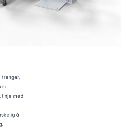
 trenger,
ker
k linje med
nskelig å
g.