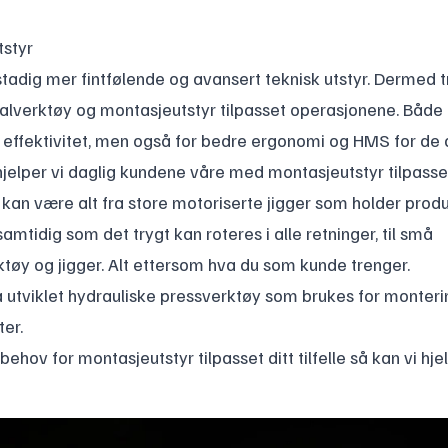
tstyr
stadig mer fintfølende og avansert teknisk utstyr. Dermed 
alverktøy og montasjeutstyr tilpasset operasjonene. Både 
g effektivitet, men også for bedre ergonomi og HMS for de 
jelper vi daglig kundene våre med montasjeutstyr tilpasse
 kan være alt fra store motoriserte jigger som holder prod
samtidig som det trygt kan roteres i alle retninger, til små
ktøy og jigger. Alt ettersom hva du som kunde trenger.
å utviklet hydrauliske pressverktøy som brukes for monteri
er.
ehov for montasjeutstyr tilpasset ditt tilfelle så kan vi hje