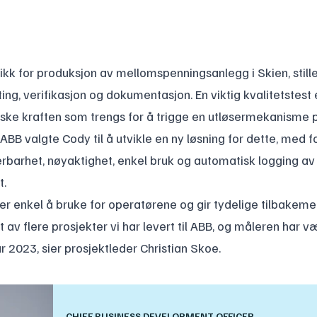
rikk for produksjon av mellomspenningsanlegg i Skien, still
sting, verifikasjon og dokumentasjon. En viktig kvalitetstest
iske kraften som trengs for å trigge en utløsermekanisme 
ABB valgte Cody til å utvikle en ny løsning for dette, med 
rbarhet, nøyaktighet, enkel bruk og automatisk logging av
t.
er enkel å bruke for operatørene og gir tydelige tilbakeme
t av flere prosjekter vi har levert til ABB, og måleren har væ
r 2023, sier prosjektleder Christian Skoe.
CHIEF BUSINESS DEVELOPMENT OFFICER