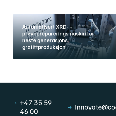
Automatisert XRD-
prøveprepareringsmaskin for
neste generasjons
grafittproduksjon
+47 35 59
innovate@co
46 00