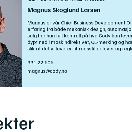
Magnus Skoglund Larsen
Magnus er vår Chief Business Development Off
erfaring fra både mekanisk design, automasjon
salg har han full kontroll på hva Cody kan lev
dypt ned i maskindirektivet, CE-merking og h
slik at det vi leverer tilfredsstiller lover og regl
991 22 505
magnus@cody.no
ekter