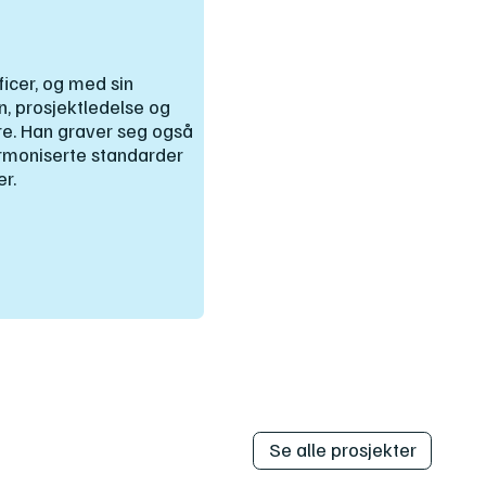
icer, og med sin
, prosjektledelse og
ere. Han graver seg også
armoniserte standarder
er.
Se alle prosjekter