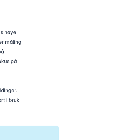
es høye
 er måling
på
fokus på
ldinger.
rt i bruk