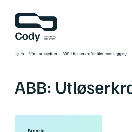
Kontakt oss
TITAAN
Hjem
Våre prosjekter
ABB: Utløserkraftmåler med logging
ABB: Utløserkr
Bransje