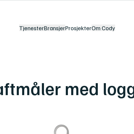
Tjenester
Bransjer
Prosjekter
Om Cody
aftmåler med log