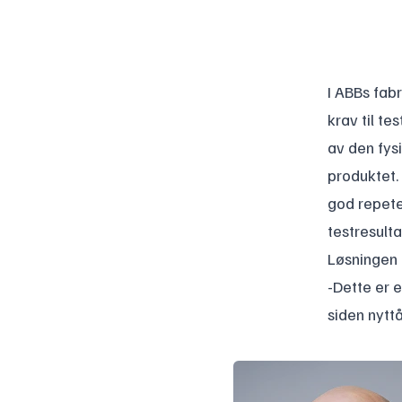
I ABBs fab
krav til te
av den fys
produktet. 
god repete
testresulta
Løsningen 
-Dette er e
siden nyttå