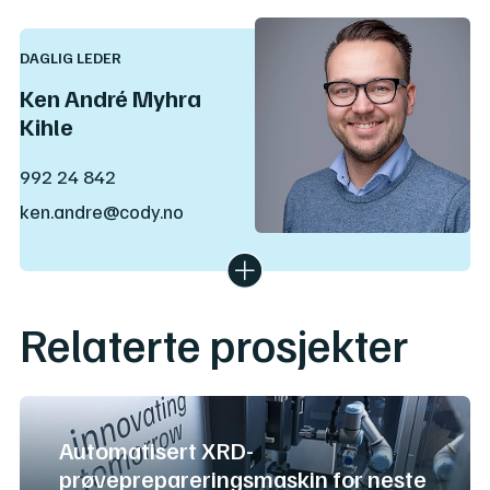
DAGLIG LEDER
Ken André Myhra
Kihle
992 24 842
ken.andre@cody.no
Ken André har en master i kybernetikk fra NTNU og
har erfaring med programmering, automasjon,
kontrollsystemer og kvalitetsledelse. Siden 2019 har
han vært vår daglige leder.
Relaterte prosjekter
Automatisert XRD-
prøveprepareringsmaskin for neste