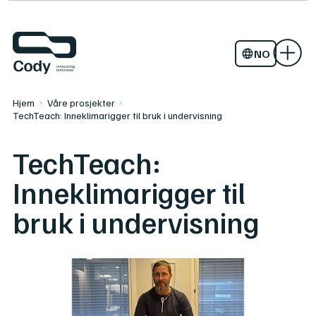
Studier og forprosjekter
Aktuelt
Kontakt oss
TITAAN
NO
EN
Hjem
Våre prosjekter
TechTeach: Inneklimarigger til bruk i undervisning
TechTeach:
Inneklimarigger til
bruk i undervisning