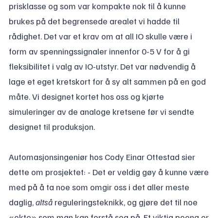
prisklasse og som var kompakte nok til å kunne
brukes på det begrensede arealet vi hadde til
rådighet. Det var et krav om at all IO skulle være i
form av spenningssignaler innenfor 0-5 V for å gi
fleksibilitet i valg av IO-utstyr. Det var nødvendig å
lage et eget kretskort for å sy alt sammen på en god
måte. Vi designet kortet hos oss og kjørte
simuleringer av de analoge kretsene før vi sendte
designet til produksjon.
Automasjonsingeniør hos Cody Einar Ottestad sier
dette om prosjektet: - Det er veldig gøy å kunne være
med på å ta noe som omgir oss i det aller meste
daglig,
altså
reguleringsteknikk, og gjøre det til noe
«ekte» som man kan forstå seg på. Et viktig poeng er